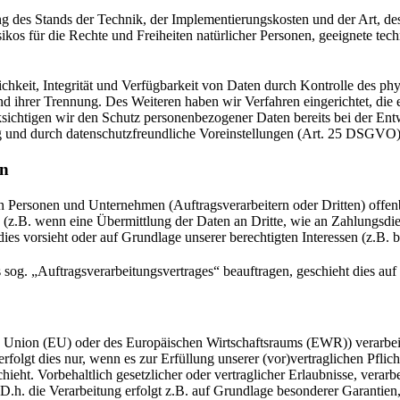
 des Stands der Technik, der Implementierungskosten und der Art, d
isikos für die Rechte und Freiheiten natürlicher Personen, geeignete 
keit, Integrität und Verfügbarkeit von Daten durch Kontrolle des phy
 und ihrer Trennung. Des Weiteren haben wir Verfahren eingerichtet, 
ksichtigen wir den Schutz personenbezogener Daten bereits bei der E
g und durch datenschutzfreundliche Voreinstellungen (Art. 25 DSGVO)
en
ersonen und Unternehmen (Auftragsverarbeitern oder Dritten) offenbar
s (z.B. wenn eine Übermittlung der Daten an Dritte, wie an Zahlungsdie
g dies vorsieht oder auf Grundlage unserer berechtigten Interessen (z.B.
s sog. „Auftragsverarbeitungsvertrages“ beauftragen, geschieht dies 
en Union (EU) oder des Europäischen Wirtschaftsraums (EWR)) verarbe
folgt dies nur, wenn es zur Erfüllung unserer (vor)vertraglichen Pflich
hieht. Vorbehaltlich gesetzlicher oder vertraglicher Erlaubnisse, verarb
h. die Verarbeitung erfolgt z.B. auf Grundlage besonderer Garantien, 