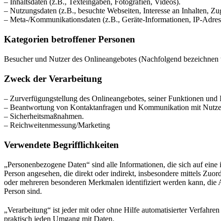
– Inhaltsdaten (z.B., Texteingaben, Fotografien, Videos).
– Nutzungsdaten (z.B., besuchte Webseiten, Interesse an Inhalten, Zug
– Meta-/Kommunikationsdaten (z.B., Geräte-Informationen, IP-Adres
Kategorien betroffener Personen
Besucher und Nutzer des Onlineangebotes (Nachfolgend bezeichnen w
Zweck der Verarbeitung
– Zurverfügungstellung des Onlineangebotes, seiner Funktionen und I
– Beantwortung von Kontaktanfragen und Kommunikation mit Nutze
– Sicherheitsmaßnahmen.
– Reichweitenmessung/Marketing
Verwendete Begrifflichkeiten
„Personenbezogene Daten“ sind alle Informationen, die sich auf eine id
Person angesehen, die direkt oder indirekt, insbesondere mittels Z
oder mehreren besonderen Merkmalen identifiziert werden kann, die Aus
Person sind.
„Verarbeitung“ ist jeder mit oder ohne Hilfe automatisierter Verfah
praktisch jeden Umgang mit Daten.