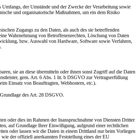
es Umfangs, der Umstände und der Zwecke der Verarbeitung sowie
technische und organisatorische Maßnahmen, um ein dem Risiko
sischen Zugangs zu den Daten, als auch des sie betreffenden
die eine Wahrnehmung von Betroffenenrechten, Löschung von Daten
ntwicklung, bzw. Auswahl von Hardware, Software sowie Verfahren,
.
en, sie an diese übermitteln oder ihnen sonst Zugriff auf die Daten
nstleister, gem. Art. 6 Abs. 1 lit. b DSGVO zur Vertragserfüllung
 beim Einsatz von Beauftragten, Webhostern, etc.).
auf Grundlage des Art. 28 DSGVO.
iten oder dies im Rahmen der Inanspruchnahme von Diensten Dritter
ten, auf Grundlage Ihrer Einwilligung, aufgrund einer rechtlichen
eiten oder lassen wir die Daten in einem Drittland nur beim Vorliegen
wie der offiziell anerkannten Feststellung eines der EU