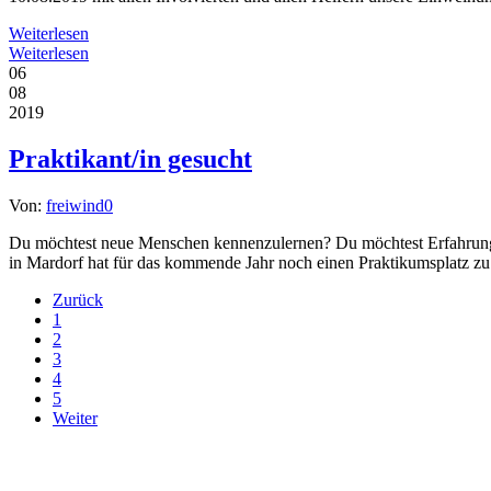
Weiterlesen
Weiterlesen
06
08
2019
Praktikant/in gesucht
Von:
freiwind
0
Du möchtest neue Menschen kennenzulernen? Du möchtest Erfahrungen 
in Mardorf hat für das kommende Jahr noch einen Praktikumsplatz zu 
Zurück
1
2
3
4
5
Weiter