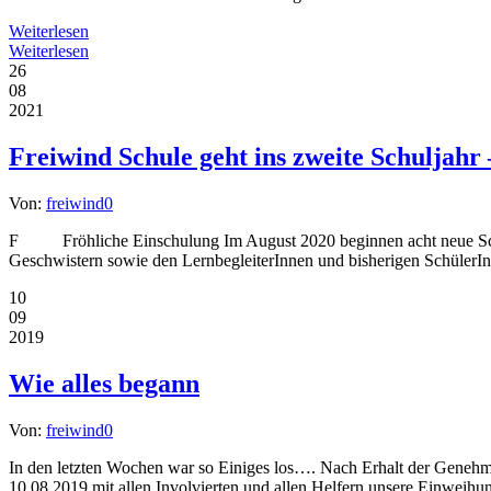
Weiterlesen
Weiterlesen
26
08
2021
Freiwind Schule geht ins zweite Schuljahr
Von:
freiwind
0
F Fröhliche Einschulung Im August 2020 beginnen acht neue Schüle
Geschwistern sowie den LernbegleiterInnen und bisherigen SchülerInne
10
09
2019
Wie alles begann
Von:
freiwind
0
In den letzten Wochen war so Einiges los…. Nach Erhalt der Genehmig
10.08.2019 mit allen Involvierten und allen Helfern unsere Einweihun